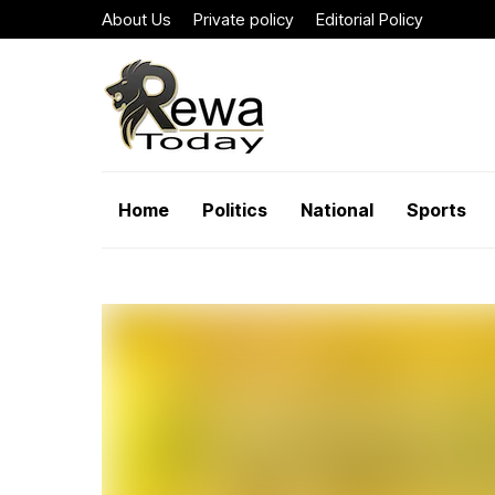
About Us
Private policy
Editorial Policy
Home
Politics
National
Sports