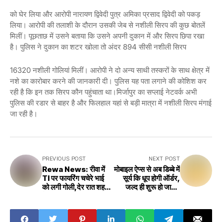
को घेर लिया और आरोपी नारायण द्विवेदी पुत्र अमिका प्रसाद द्विवेदी को पकड़
लिया। आरोपी की तलाशी के दौरान उसकी जेब से नशीली सिरप की कुछ बोतलें
मिलीं। पूछताछ में उसने बताया कि उसने अपनी दुकान में और सिरप छिपा रखा
है। पुलिस ने दुकान का शटर खोला तो अंदर 894 सीसी नशीली सिरप
16320 नशीली गोलियां मिलीं। आरोपी ने दो अन्य साथी तस्करों के साथ क्षेत्र में
नशे का कारोबार करने की जानकारी दी। पुलिस यह पता लगाने की कोशिश कर
रही है कि इन तक सिरप कौन पहुंचाता था।मिर्जापुर का सप्लाई नेटवर्क अभी
पुलिस की रडार से बाहर है और फिलहाल यहां से बड़ी मात्रा में नशीली सिरप मंगाई
जा रही है।
PREVIOUS POST
NEXT POST
Rewa News: रीवा में
मोबाइल ऐप्स से अब डिब्बे में
TI पर फायरिंग चचेरे भाई
सूर्य कि धूप होगी ऑर्डर,
को लगी गोली,देर रात शहर
जल्द ही शुरू हो जाएगी
में मच गया हड़कंप,यहां पढ़ें
अदभुद सुविधा
पूरी वारदात