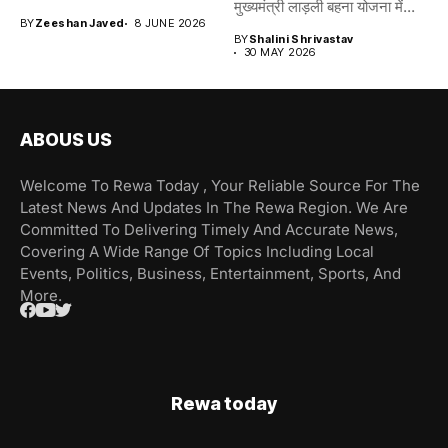
मुख्यमंत्री लाड़ली बहना योजना में...
BY
Zeeshan Javed
8 JUNE 2026
BY
Shalini Shrivastav
30 MAY 2026
ABOUS US
Welcome To Rewa Today , Your Reliable Source For The
Latest News And Updates In The Rewa Region. We Are
Committed To Delivering Timely And Accurate News,
Covering A Wide Range Of Topics Including Local
Events, Politics, Business, Entertainment, Sports, And
More.
Rewa today