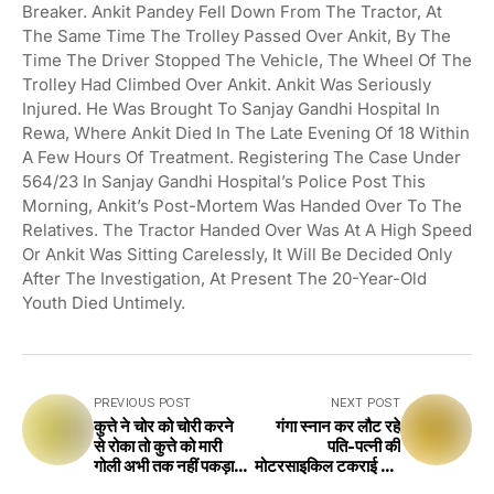
Breaker. Ankit Pandey Fell Down From The Tractor, At
The Same Time The Trolley Passed Over Ankit, By The
Time The Driver Stopped The Vehicle, The Wheel Of The
Trolley Had Climbed Over Ankit. Ankit Was Seriously
Injured. He Was Brought To Sanjay Gandhi Hospital In
Rewa, Where Ankit Died In The Late Evening Of 18 Within
A Few Hours Of Treatment. Registering The Case Under
564/23 In Sanjay Gandhi Hospital’s Police Post This
Morning, Ankit’s Post-Mortem Was Handed Over To The
Relatives. The Tractor Handed Over Was At A High Speed
Or Ankit Was Sitting Carelessly, It Will Be Decided Only
After The Investigation, At Present The 20-Year-Old
Youth Died Untimely.
PREVIOUS POST
NEXT POST
कुत्ते ने चोर को चोरी करने
गंगा स्नान कर लौट रहे
से रोका तो कुत्ते को मारी
पति-पत्नी की
गोली अभी तक नहीं पकड़ा
मोटरसाइकिल टकराई पति
गया आरोपी............
की हुई मौत