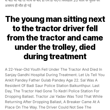
से बैठा था यह तो जांच के बाद ही तय हो पाएगा फिलहाल 20 साल के युवक की
असमय ही मौत हो गई
The young man sitting next
to the tractor driver fell
from the tractor and came
under the trolley, died
during treatment
A 22-Year-Old Youth Fell Under The Tractor And Died In
Sanjay Gandhi Hospital During Treatment. Let Us Tell You
Ankit Pandey Father Gulab Pandey Age 22. Sal Was A
Resident Of Badi Saur Police Station Baikunthpur. Last
Day, The Tractor Had Gone To Kedri Police Station For
Dropping Ballast. Tractor Jai Yadav Was Told That While
Returning After Dropping Ballast, A Breaker Came At A
Place On The Way. The Driver Could Not See The