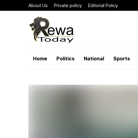
About Us
Private policy
Editorial Policy
Home
Politics
National
Sports