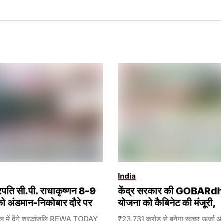
India
्रपति सी.पी. राधाकृष्णन 8-9
केंद्र सरकार की GOBARd
ो अंडमान-निकोबार दौरे पर
योजना को कैबिनेट की मंजूरी,
ेल में देंगे श्रद्धांजलि REWA TODAY
₹23,731 करोड़ से बनेगा स्वच्छ ऊर्जा 