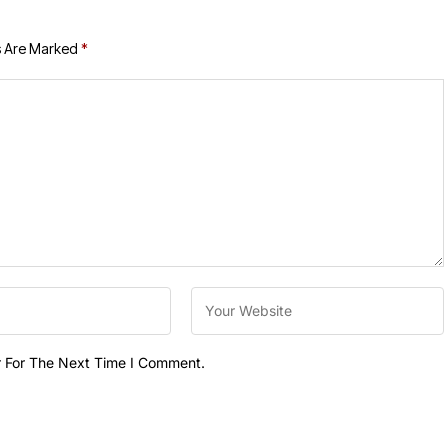
s Are Marked
*
r For The Next Time I Comment.