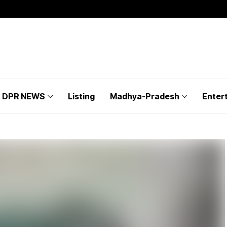
DPR NEWS
Listing
Madhya-Pradesh
Enter