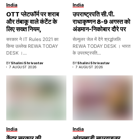
India
India
OTT प्लेटफॉर्म पर शराब
उपराष्ट्रपति सी.पी.
और तंबाकू वाले कंटेंट के
राधाकृष्णन 8-9 अगस्त को
लिए सख्त नियम,
अंडमान-निकोबार दौरे पर
सरकार ने IT Rules 2021 का
सेल्युलर जेल में देंगे श्रद्धांजलि
किया उल्लेख REWA TODAY
REWA TODAY DESK । भारत
DESK ।...
के उपराष्ट्रपति...
BY
Shalini Shrivastav
BY
Shalini Shrivastav
7 AUGUST 2026
7 AUGUST 2026
India
India
केंद्र सरकार की
आंगनबाड़ी सुपरवाइजर,