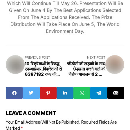
Which Will Continue Till May 26. Presentation Will Be
Given On June 4 By The Best Applications Selected
From The Applications Received. The Prize
Distribution Will Take Place On June 5, The World
Environment Day.
PREVIOUS POST
NEXT POST
10 विक्रेताओं के विरूद्ध
जीडीसी की लड़की के साथ
एफआईआर,विक्रेताओं से
छेड़छाड़ करने वाले को
6387182 रुपए की
विशेष न्यायालय से 2 साल
वसूली होगी जानिए क्या है
की सजा और जुर्माना
वजह FIR against 10
GDC's girl
vendors, Rs
molested girl
6387182 will be
sentenced to 2
recovered from
years and fine
vendors, know
from Special
what is the
Court
LEAVE A COMMENT
reason
Your Email Address Will Not Be Published.
Required Fields Are
Marked
*