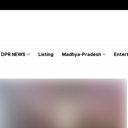
DPR NEWS
Listing
Madhya-Pradesh
Enter