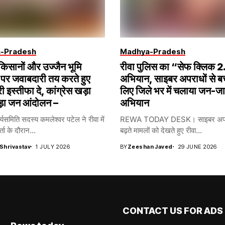
-Pradesh
Madhya-Pradesh
 किसानों और उज्जैन भूमि
रीवा पुलिस का “सेफ क्लिक 
पर जवाबदारी तय करते हुए
अभियान, साइबर अपराधों से ब
री इस्तीफा दे, कांग्रेस खड़ा
लिए जिले भर में चलाया जन-ज
ड़ा जन आंदोलन –
अभियान
र्यसमिति सदस्य कमलेश्वर पटेल ने रीवा में
REWA TODAY DESK। साइबर अपरा
्ता के दौरान...
बढ़ते मामलों को देखते हुए रीवा...
 Shrivastav
1 JULY 2026
BY
Zeeshan Javed
29 JUNE 2026
CONTACT US FOR ADS